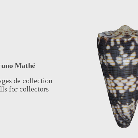
runo Mathé
ages de collection
ls for collectors